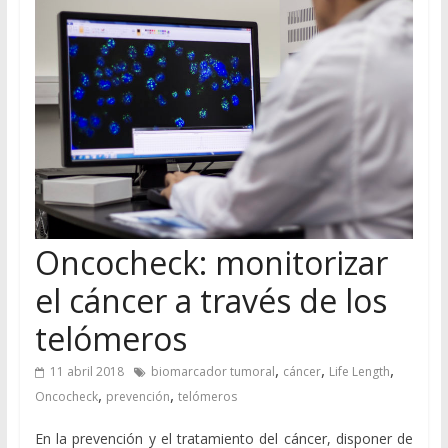
Oncocheck: monitorizar
el cáncer a través de los
telómeros
,
,
,
11 abril 2018
biomarcador tumoral
cáncer
Life Length
,
,
Oncocheck
prevención
telómeros
En la prevención y el tratamiento del cáncer, disponer de