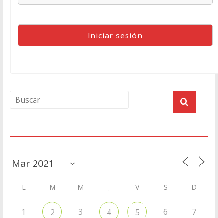
Agenda
L
M
M
J
V
S
D
1
3
6
7
2
4
5