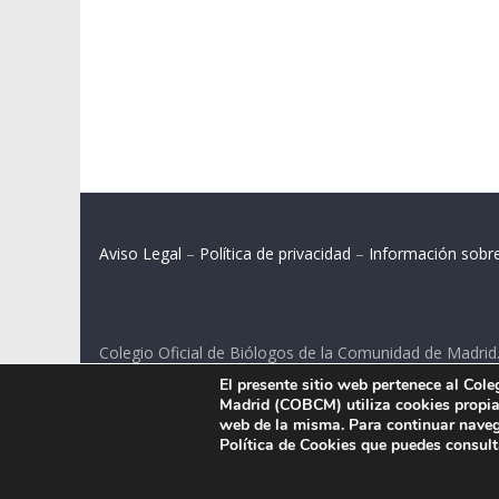
Aviso Legal
–
Política de privacidad
–
Información sobr
Colegio Oficial de Biólogos de la Comunidad de Madrid
El presente sitio web pertenece al Col
C/ Santa Engracia 108, 2º int.izq. 28003 Madrid.
Madrid (COBCM) utiliza cookies propias
web de la misma. Para continuar naveg
Política de Cookies que puedes consul
.