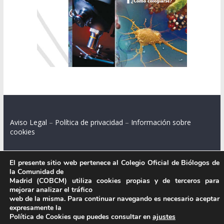
Aviso Legal
–
Política de privacidad
–
Información sobre
cookies
El presente sitio web pertenece al Colegio Oficial de Biólogos de
la Comunidad de
Colegio Oficial de Biólogos de la Comunidad de Madrid.
Madrid (COBCM) utiliza cookies propias y de terceros para
mejorar analizar el tráfico
C/ Santa Engracia 108, 2º int.izq. 28003 Madrid.
web de la misma. Para continuar navegando es necesario aceptar
expresamente la
Política de Cookies que puedes consultar en
ajustes