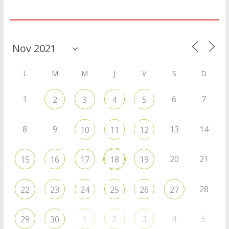
Agenda
L
M
M
J
V
S
D
1
6
7
2
3
4
5
8
9
13
14
10
11
12
20
21
15
16
17
18
19
28
22
23
24
25
26
27
4
5
29
30
1
2
3