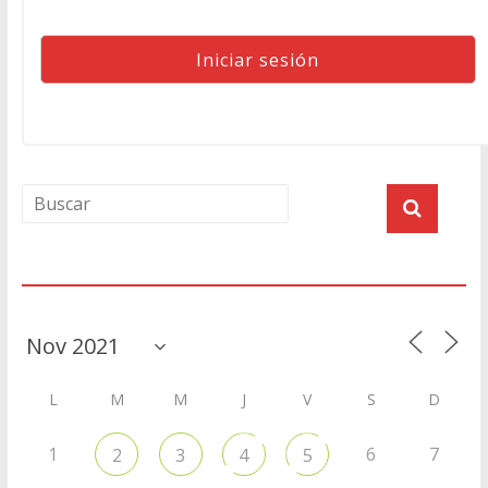
Agenda
L
M
M
J
V
S
D
1
6
7
2
3
4
5