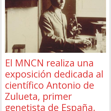
El MNCN realiza una
exposición dedicada al
científico Antonio de
Zulueta, primer
genetista de España.