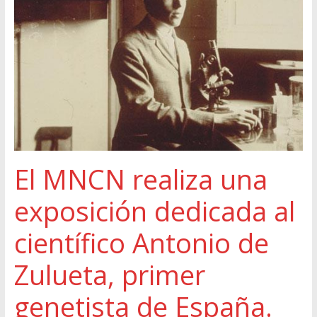
El MNCN realiza una
exposición dedicada al
científico Antonio de
Zulueta, primer
genetista de España.