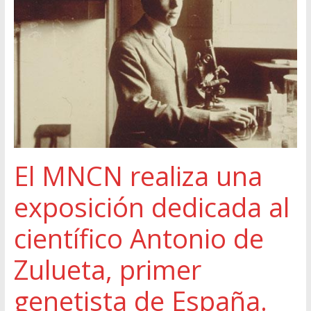
El MNCN realiza una
exposición dedicada al
científico Antonio de
Zulueta, primer
genetista de España.