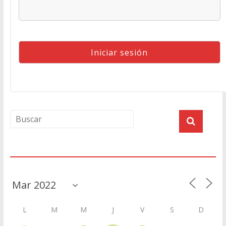
Agenda
L
M
M
J
V
S
D