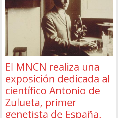
El MNCN realiza una
exposición dedicada al
científico Antonio de
Zulueta, primer
genetista de España.