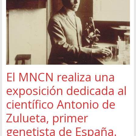
El MNCN realiza una
exposición dedicada al
científico Antonio de
Zulueta, primer
genetista de España.