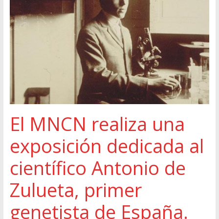
El MNCN realiza una
exposición dedicada al
científico Antonio de
Zulueta, primer
genetista de España.