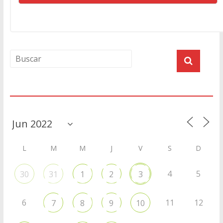
Agenda
L
M
M
J
V
S
D
4
5
30
31
1
2
3
6
11
12
7
8
9
10