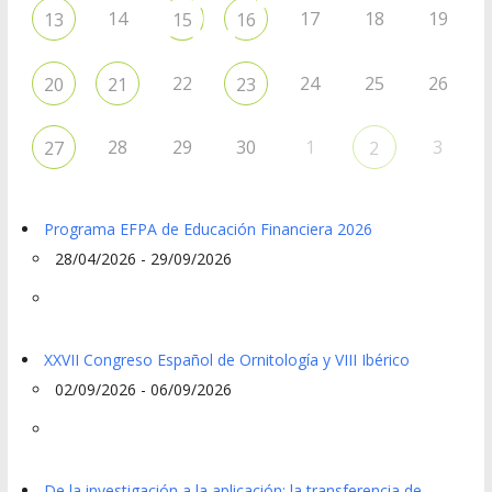
14
17
18
19
13
15
16
22
24
25
26
20
21
23
28
29
30
1
3
27
2
Programa EFPA de Educación Financiera 2026
28/04/2026 - 29/09/2026
XXVII Congreso Español de Ornitología y VIII Ibérico
02/09/2026 - 06/09/2026
De la investigación a la aplicación: la transferencia de