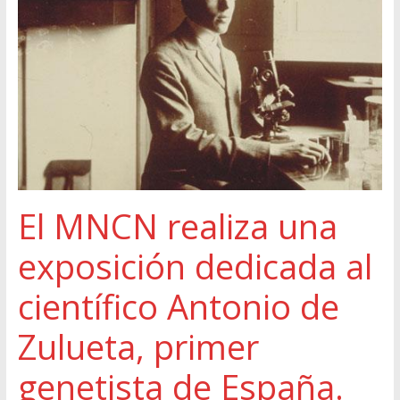
El MNCN realiza una
exposición dedicada al
científico Antonio de
Zulueta, primer
genetista de España.