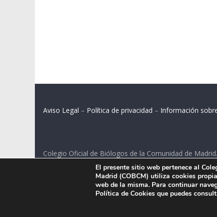
Aviso Legal
–
Política de privacidad
–
Información sobr
Colegio Oficial de Biólogos de la Comunidad de Madrid
El presente sitio web pertenece al Col
C/ Santa Engracia 108, 2º int.izq. 28003 Madrid.
Madrid (COBCM) utiliza cookies propias
web de la misma. Para continuar naveg
Política de Cookies que puedes consul
.