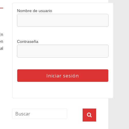
Nombre de usuario
En
en
Contraseña
al