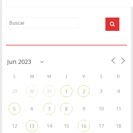
Agenda
L
M
M
J
V
S
D
29
3
4
30
31
1
2
6
9
10
11
5
7
8
12
14
15
17
18
13
16