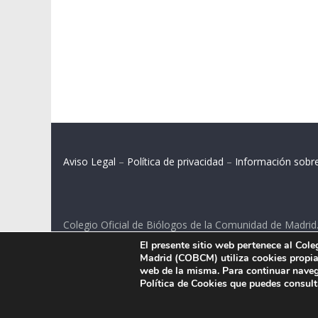
Aviso Legal
–
Política de privacidad
–
Información sobr
Colegio Oficial de Biólogos de la Comunidad de Madrid
El presente sitio web pertenece al Col
C/ Santa Engracia 108, 2º int.izq. 28003 Madrid.
Madrid (COBCM) utiliza cookies propias
web de la misma. Para continuar naveg
Política de Cookies que puedes consul
.