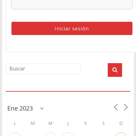
Agenda
L
M
M
J
V
S
D