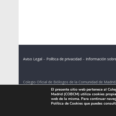
Aviso Legal
–
Política de privacidad
–
Información sobr
Colegio Oficial de Biólogos de la Comunidad de Madrid
El presente sitio web pertenece al Col
C/ Santa Engracia 108, 2º int.izq. 28003 Madrid.
Madrid (COBCM) utiliza cookies propias
web de la misma. Para continuar naveg
Política de Cookies que puedes consul
.