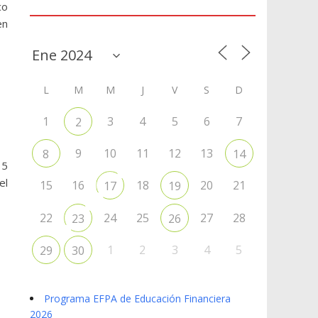
Agenda
co
en
L
M
M
J
V
S
D
1
3
4
5
6
7
2
9
10
11
12
13
8
14
15
el
15
16
18
20
21
17
19
22
24
25
27
28
23
26
1
2
3
4
5
29
30
Programa EFPA de Educación Financiera
2026