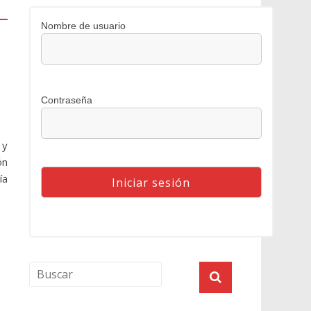
Nombre de usuario
Contraseña
 y
ón
ía