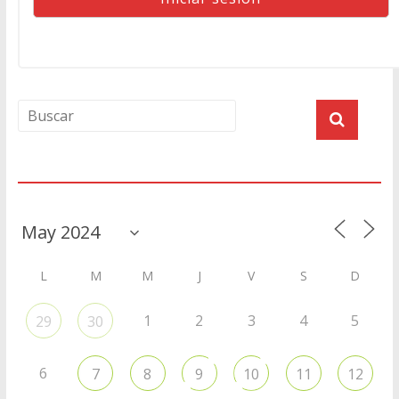
Agenda
L
M
M
J
V
S
D
1
2
3
4
5
29
30
6
7
8
9
10
11
12