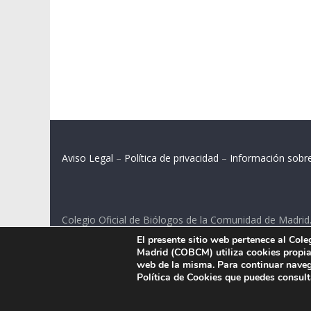
Aviso Legal
–
Política de privacidad
–
Información sobr
Colegio Oficial de Biólogos de la Comunidad de Madrid
El presente sitio web pertenece al Col
C/ Santa Engracia 108, 2º int.izq. 28003 Madrid.
Madrid (COBCM) utiliza cookies propias
web de la misma. Para continuar naveg
Política de Cookies que puedes consul
.