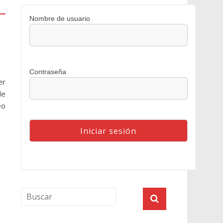
Nombre de usuario
Contraseña
er
le
eo