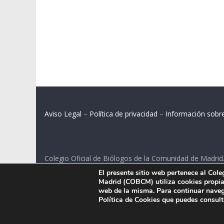
Aviso Legal
–
Política de privacidad
–
Información sobr
Colegio Oficial de Biólogos de la Comunidad de Madrid
El presente sitio web pertenece al Col
C/ Santa Engracia 108, 2º int.izq. 28003 Madrid.
Madrid (COBCM) utiliza cookies propias
web de la misma. Para continuar naveg
Política de Cookies que puedes consul
.