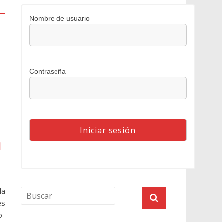
Nombre de usuario
Contraseña
a
la
es
o-