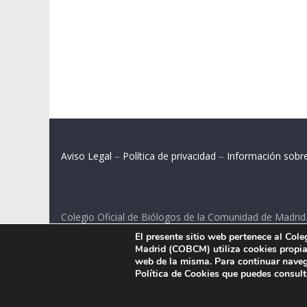
Aviso Legal
–
Política de privacidad
–
Información sobr
Colegio Oficial de Biólogos de la Comunidad de Madrid
El presente sitio web pertenece al Col
C/ Santa Engracia 108, 2º int.izq. 28003 Madrid.
Madrid (COBCM) utiliza cookies propias
web de la misma. Para continuar naveg
Política de Cookies que puedes consul
.