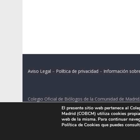
Aviso Legal
–
Política de privacidad
–
Información sobr
Colegio Oficial de Biólogos de la Comunidad de Madrid
El presente sitio web pertenece al Col
C/ Santa Engracia 108, 2º int.izq. 28003 Madrid.
Madrid (COBCM) utiliza cookies propias
web de la misma. Para continuar naveg
Política de Cookies que puedes consul
.