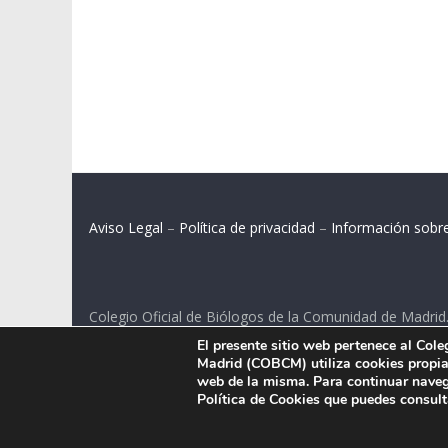
Aviso Legal
–
Política de privacidad
–
Información sobr
Colegio Oficial de Biólogos de la Comunidad de Madrid
El presente sitio web pertenece al Col
C/ Santa Engracia 108, 2º int.izq. 28003 Madrid.
Madrid (COBCM) utiliza cookies propias
web de la misma. Para continuar naveg
Política de Cookies que puedes consul
.