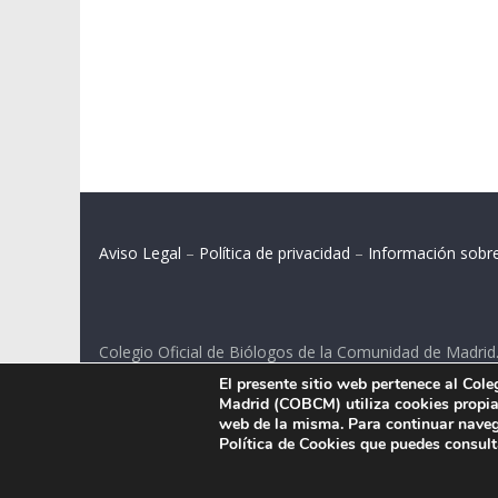
Aviso Legal
–
Política de privacidad
–
Información sobr
Colegio Oficial de Biólogos de la Comunidad de Madrid
El presente sitio web pertenece al Col
C/ Santa Engracia 108, 2º int.izq. 28003 Madrid.
Madrid (COBCM) utiliza cookies propias
web de la misma. Para continuar naveg
Política de Cookies que puedes consul
.