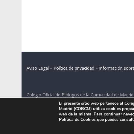
Aviso Legal
–
Política de privacidad
–
Información sobr
Colegio Oficial de Biólogos de la Comunidad de Madrid
El presente sitio web pertenece al Col
C/ Santa Engracia 108, 2º int.izq. 28003 Madrid.
Madrid (COBCM) utiliza cookies propias
web de la misma. Para continuar naveg
Política de Cookies que puedes consul
.