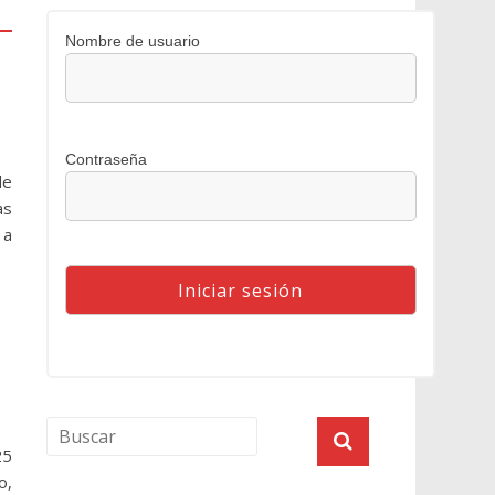
Nombre de usuario
Contraseña
de
as
 a
25
o,