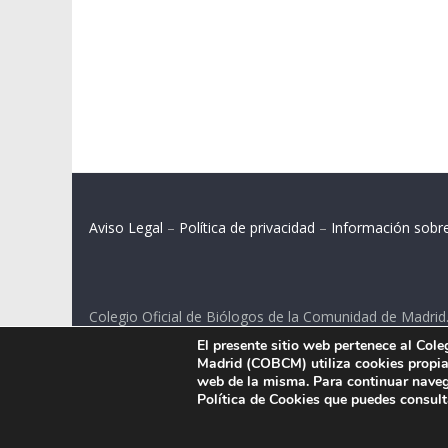
Aviso Legal
–
Política de privacidad
–
Información sobr
Colegio Oficial de Biólogos de la Comunidad de Madrid
El presente sitio web pertenece al Col
C/ Santa Engracia 108, 2º int.izq. 28003 Madrid.
Madrid (COBCM) utiliza cookies propias
web de la misma. Para continuar naveg
Política de Cookies que puedes consul
.