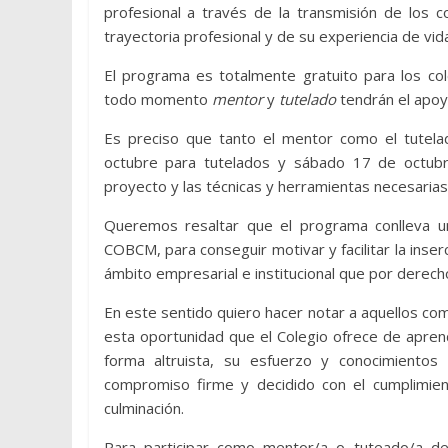
profesional a través de la transmisión de los c
trayectoria profesional y de su experiencia de vida
El programa es totalmente gratuito para los co
todo momento
mentor
y
tutelado
tendrán el apoy
Es preciso que tanto el mentor como el tutel
octubre para tutelados y sábado 17 de octubr
proyecto y las técnicas y herramientas necesarias
Queremos resaltar que el programa conlleva u
COBCM, para conseguir motivar y facilitar la inse
ámbito empresarial e institucional que por derec
En este sentido quiero hacer notar a aquellos c
esta oportunidad que el Colegio ofrece de apre
forma altruista, su esfuerzo y conocimientos
compromiso firme y decidido con el cumplimien
culminación.
Para participar como mentor/a o tuteado/a deb