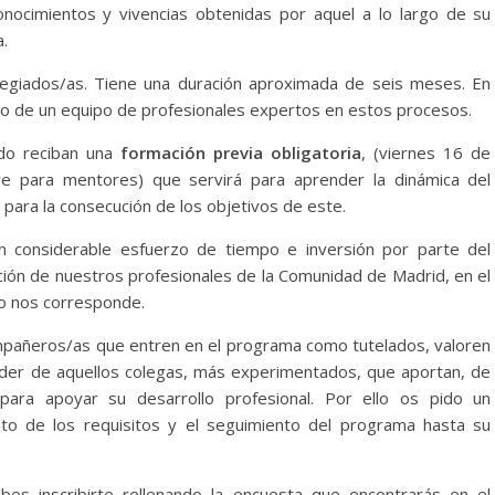
onocimientos y vivencias obtenidas por aquel a lo largo de su
.
legiados/as. Tiene una duración aproximada de seis meses. En
o de un equipo de profesionales expertos en estos procesos.
ado reciban una
formación previa obligatoria
, (viernes 16 de
e para mentores) que servirá para aprender la dinámica del
 para la consecución de los objetivos de este.
n considerable esfuerzo de tiempo e inversión por parte del
rción de nuestros profesionales de la Comunidad de Madrid, en el
ho nos corresponde.
ompañeros/as que entren en el programa como tutelados, valoren
nder de aquellos colegas, más experimentados, que aportan, de
 para apoyar su desarrollo profesional. Por ello os pido un
to de los requisitos y el seguimiento del programa hasta su
es inscribirte rellenando la encuesta que encontrarás en el