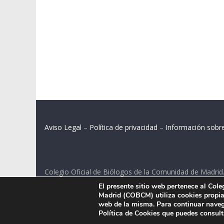
Aviso Legal
–
Política de privacidad
–
Información sobr
Colegio Oficial de Biólogos de la Comunidad de Madrid
El presente sitio web pertenece al Col
C/ Santa Engracia 108, 2º int.izq. 28003 Madrid.
Madrid (COBCM) utiliza cookies propias
web de la misma. Para continuar naveg
Política de Cookies que puedes consul