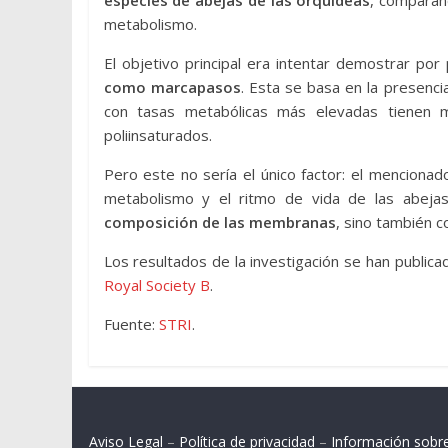
metabolismo.
El objetivo principal era intentar demostrar por
como marcapasos
. Esta se basa en la presenci
con tasas metabólicas más elevadas tienen 
poliinsaturados.
Pero este no sería el único factor: el mencionad
metabolismo y el ritmo de vida de las abejas
composición de las membranas
, sino también c
Los resultados de la investigación se han publi
Royal Society B
.
Fuente:
STRI
.
Aviso Legal
–
Política de privacidad
–
Información sobr