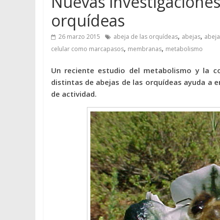
Nuevas investigaciones 
orquídeas
,
,
26 marzo 2015
abeja de las orquídeas
abejas
abeja
,
,
celular como marcapasos
membranas
metabolismo
Un reciente estudio del metabolismo y la c
distintas de abejas de las orquídeas ayuda a 
de actividad.