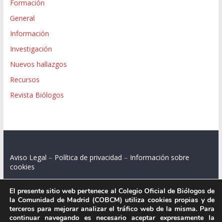
Formación
General
Información
Investigación
Nuevos hallazgos
Recursos
Revista Biólogos
Aviso Legal
–
Política de privacidad
–
Información sobre
cookies
El presente sitio web pertenece al Colegio Oficial de Biólogos de
la Comunidad de Madrid (COBCM) utiliza cookies propias y de
terceros para mejorar analizar el tráfico web de la misma. Para
Colegio Oficial de Biólogos de la Comunidad de Madrid.
continuar navegando es necesario aceptar expresamente la