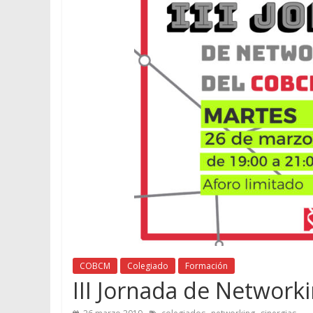
COBCM
Colegiado
Formación
III Jornada de Networ
,
,