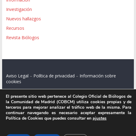
Investigación
Nuevos hallazgos
Recursos
Revista Biólogos
Aviso Legal
–
Política de privacidad
–
Información sobre
cookies
El presente sitio web pertenece al Colegio Oficial de Biólogos de
la Comunidad de Madrid (COBCM) utiliza cookies propias y de
terceros para mejorar analizar el tráfico web de la misma. Para
Colegio Oficial de Biólogos de la Comunidad de Madrid.
continuar navegando es necesario aceptar expresamente la
Política de Cookies que puedes consultar en
ajustes
C/ Santa Engracia 108, 2º int.izq. 28003 Madrid.