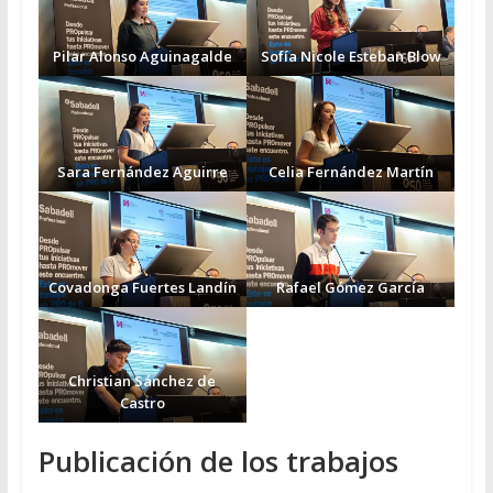
Pilar Alonso Aguinagalde
Sofía Nicole Esteban Blow
Sara Fernández Aguirre
Celia Fernández Martín
Covadonga Fuertes
Landín
Rafael Gómez García
Christian Sánchez de
Castro
Publicación de los trabajos