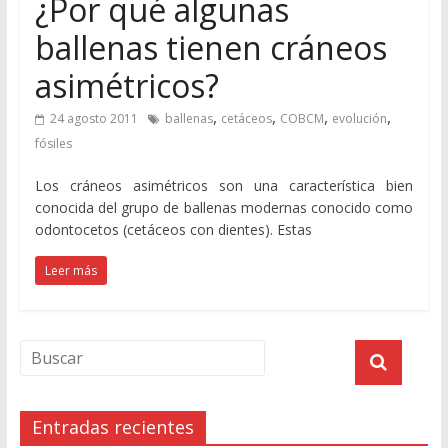
¿Por qué algunas
ballenas tienen cráneos
asimétricos?
,
,
,
,
24 agosto 2011
ballenas
cetáceos
COBCM
evolución
fósiles
Los cráneos asimétricos son una característica bien
conocida del grupo de ballenas modernas conocido como
odontocetos (cetáceos con dientes). Estas
Leer más
Entradas recientes