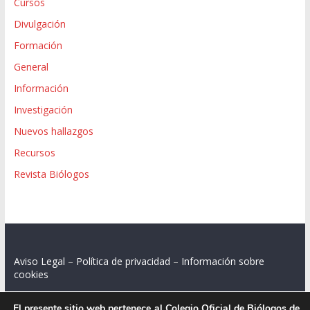
Cursos
Divulgación
Formación
General
Información
Investigación
Nuevos hallazgos
Recursos
Revista Biólogos
Aviso Legal
–
Política de privacidad
–
Información sobre
cookies
El presente sitio web pertenece al Colegio Oficial de Biólogos de