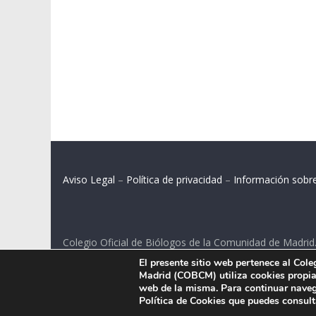
Aviso Legal
–
Política de privacidad
–
Información sobr
Colegio Oficial de Biólogos de la Comunidad de Madrid
El presente sitio web pertenece al Col
C/ Santa Engracia 108, 2º int.izq. 28003 Madrid.
Madrid (COBCM) utiliza cookies propias
web de la misma. Para continuar naveg
Política de Cookies que puedes consul