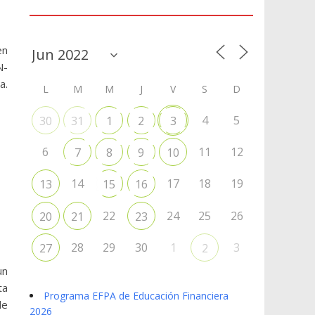
Agenda
en
N-
a.
L
M
M
J
V
S
D
4
5
30
31
1
2
3
6
11
12
7
8
9
10
14
17
18
19
13
15
16
22
24
25
26
20
21
23
28
29
30
1
3
27
2
un
ta
Programa EFPA de Educación Financiera
de
2026