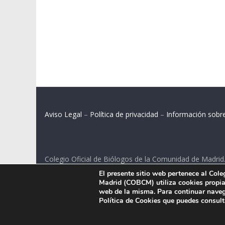
Aviso Legal
–
Política de privacidad
–
Información sobr
Colegio Oficial de Biólogos de la Comunidad de Madrid
El presente sitio web pertenece al Col
C/ Santa Engracia 108, 2º int.izq. 28003 Madrid.
Madrid (COBCM) utiliza cookies propias
web de la misma. Para continuar naveg
Política de Cookies que puedes consul
.