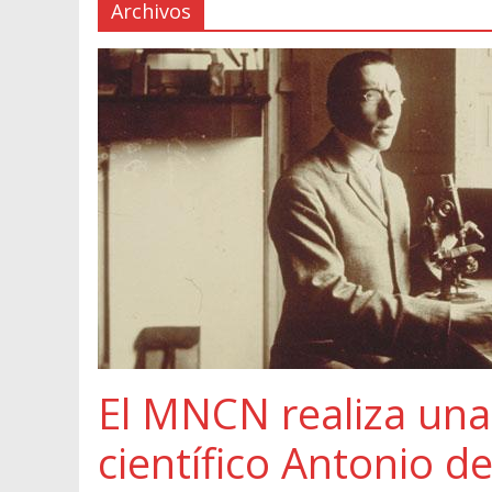
Archivos
El MNCN realiza una
científico Antonio d