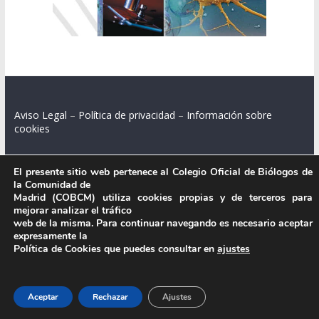
Aviso Legal
–
Política de privacidad
–
Información sobre
cookies
El presente sitio web pertenece al Colegio Oficial de Biólogos de
la Comunidad de
Colegio Oficial de Biólogos de la Comunidad de Madrid.
Madrid (COBCM) utiliza cookies propias y de terceros para
mejorar analizar el tráfico
C/ Santa Engracia 108, 2º int.izq. 28003 Madrid.
web de la misma. Para continuar navegando es necesario aceptar
expresamente la
Política de Cookies que puedes consultar en
ajustes
.
Aceptar
Rechazar
Ajustes