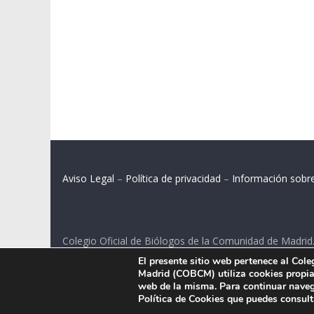
Aviso Legal
–
Política de privacidad
–
Información sobr
Colegio Oficial de Biólogos de la Comunidad de Madrid
El presente sitio web pertenece al Col
C/ Santa Engracia 108, 2º int.izq. 28003 Madrid.
Madrid (COBCM) utiliza cookies propias
web de la misma. Para continuar naveg
Política de Cookies que puedes consul