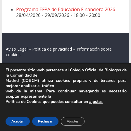
Programa EFPA de Educación Financiera 2026
-
28/04/2026 - 29/09/2026 - 18:00 - 20:00
Aviso Legal
–
Política de privacidad
–
Información sobre
cookies
El presente sitio web pertenece al Colegio Oficial de Biólogos de
la Comunidad de
Madrid (COBCM) utiliza cookies propias y de terceros para
Colegio Oficial de Biólogos de la Comunidad de Madrid.
mejorar analizar el tráfico
web de la misma. Para continuar navegando es necesario
C/ Santa Engracia 108, 2º int.izq. 28003 Madrid.
aceptar expresamente la
Política de Cookies que puedes consultar en
ajustes
.
Aceptar
Rechazar
Ajustes