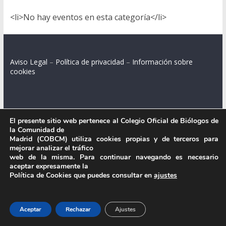
<li>No hay eventos en esta categoría</li>
Aviso Legal
–
Política de privacidad
–
Información sobre
cookies
Colegio Oficial de Biólogos de la Comunidad de Madrid.
El presente sitio web pertenece al Colegio Oficial de Biólogos de
la Comunidad de
C/ Santa Engracia 108, 2º int.izq. 28003 Madrid.
Madrid (COBCM) utiliza cookies propias y de terceros para
mejorar analizar el tráfico
web de la misma. Para continuar navegando es necesario
aceptar expresamente la
.
Política de Cookies que puedes consultar en
ajustes
Aceptar
Rechazar
Ajustes