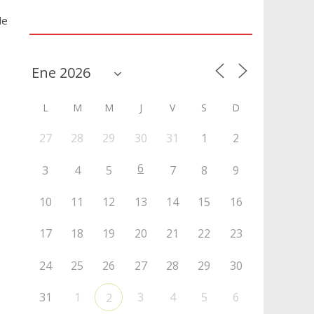
de
Agenda
L
M
M
J
V
S
D
27
28
29
30
31
1
2
6
3
4
5
7
8
9
10
11
12
13
14
15
16
17
18
19
20
21
22
23
24
25
26
27
28
29
30
31
1
3
4
5
6
2