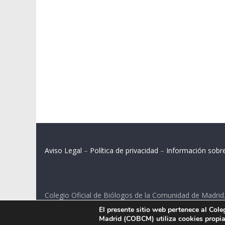
Aviso Legal
–
Política de privacidad
–
Información sobr
Colegio Oficial de Biólogos de la Comunidad de Madrid
El presente sitio web pertenece al Col
C/ Santa Engracia 108, 2º int.izq. 28003 Madrid.
Madrid (COBCM) utiliza cookies propias