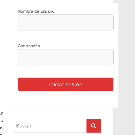
Nombre de usuario
Contraseña
En
co
as
el