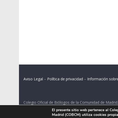
Aviso Legal
–
Política de privacidad
–
Información sobr
Colegio Oficial de Biólogos de la Comunidad de Madrid
El presente sitio web pertenece al Col
C/ Santa Engracia 108, 2º int.izq. 28003 Madrid.
Madrid (COBCM) utiliza cookies propias