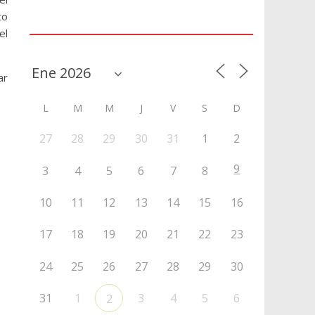
to
Agenda
el
ar
L
M
M
J
V
S
D
27
28
29
30
31
1
2
9
3
4
5
6
7
8
10
11
12
13
14
15
16
17
18
19
20
21
22
23
24
25
26
27
28
29
30
31
1
3
4
5
6
2