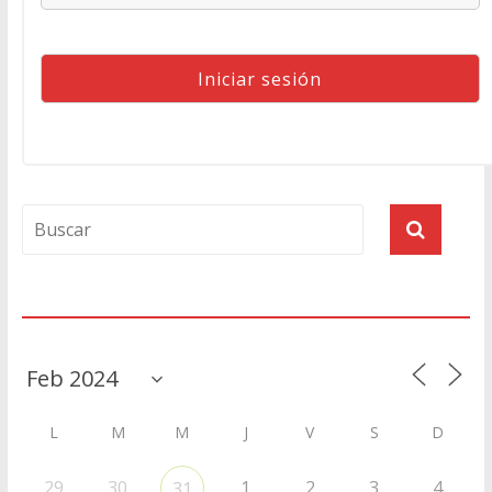
Agenda
L
M
M
J
V
S
D
29
30
1
2
3
4
31