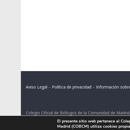
Aviso Legal
–
Política de privacidad
–
Información sobr
Colegio Oficial de Biólogos de la Comunidad de Madrid
El presente sitio web pertenece al Col
C/ Santa Engracia 108, 2º int.izq. 28003 Madrid.
Madrid (COBCM) utiliza cookies propias