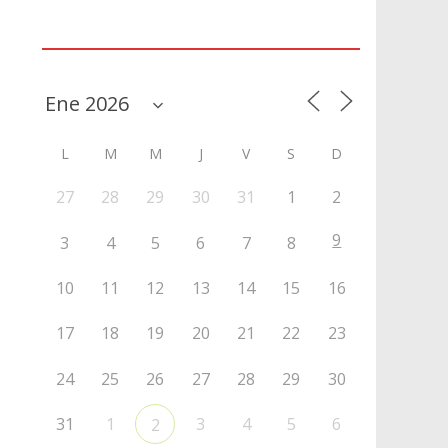
Agenda
L
M
M
J
V
S
D
27
28
29
30
31
1
2
9
3
4
5
6
7
8
10
11
12
13
14
15
16
17
18
19
20
21
22
23
24
25
26
27
28
29
30
31
1
3
4
5
6
2