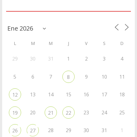
Agenda
L
M
M
J
V
S
D
29
30
31
1
2
3
4
5
6
7
9
10
11
8
13
14
15
16
17
18
12
20
23
24
25
19
21
22
28
29
30
31
1
26
27