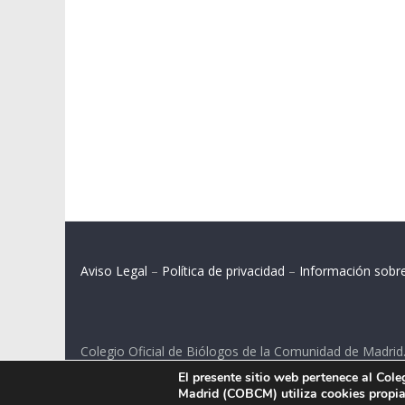
Aviso Legal
–
Política de privacidad
–
Información sobr
Colegio Oficial de Biólogos de la Comunidad de Madrid
El presente sitio web pertenece al Col
C/ Santa Engracia 108, 2º int.izq. 28003 Madrid.
Madrid (COBCM) utiliza cookies propias