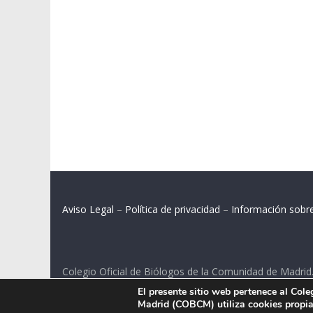
Aviso Legal
–
Política de privacidad
–
Información sobr
Colegio Oficial de Biólogos de la Comunidad de Madrid
El presente sitio web pertenece al Col
C/ Santa Engracia 108, 2º int.izq. 28003 Madrid.
Madrid (COBCM) utiliza cookies propias