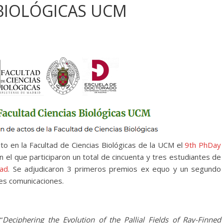
 BIOLÓGICAS UCM
o en la Facultad de Ciencias Biológicas de la UCM el
9th PhDay
en el que participaron un total de cincuenta y tres estudiantes de
tad
. Se adjudicaron 3 primeros premios ex equo y un segundo
es comunicaciones.
“
Deciphering the Evolution of the Pallial Fields of Ray-Finned