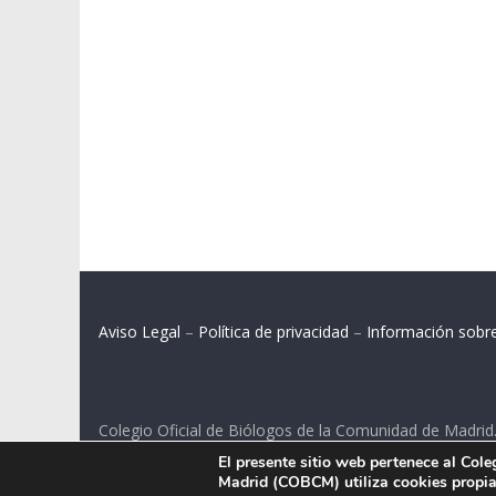
Aviso Legal
–
Política de privacidad
–
Información sobr
Colegio Oficial de Biólogos de la Comunidad de Madrid
El presente sitio web pertenece al Col
C/ Santa Engracia 108, 2º int.izq. 28003 Madrid.
Madrid (COBCM) utiliza cookies propias