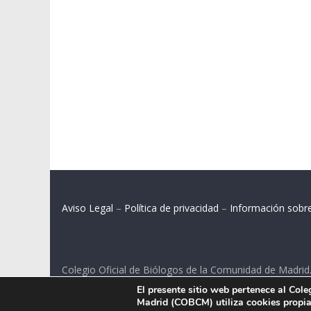
Aviso Legal
–
Política de privacidad
–
Información sobr
Colegio Oficial de Biólogos de la Comunidad de Madrid
El presente sitio web pertenece al Col
C/ Santa Engracia 108, 2º int.izq. 28003 Madrid.
Madrid (COBCM) utiliza cookies propias