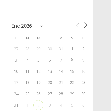
Agenda
L
M
M
J
V
S
D
27
28
29
30
31
1
2
8
3
4
5
6
7
9
10
11
12
13
14
15
16
17
18
19
20
21
22
23
24
25
26
27
28
29
30
31
1
3
4
5
6
2